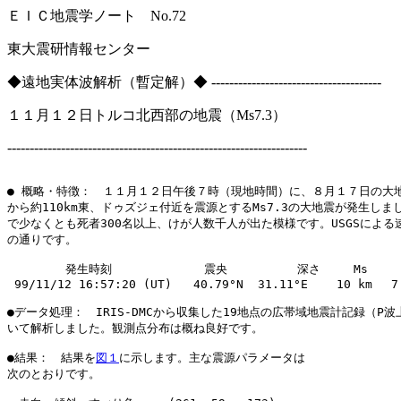
ＥＩＣ地震学ノート No.72 Nov. 1
東大震研情報センター
◆遠地実体波解析（暫定解）◆ --------------------------------------
１１月１２日トルコ北西部の地震（Ms7.3）
-------------------------------------------------------------------
● 概略・特徴：　１１月１２日午後７時（現地時間）に、８月１７日の大地
から約110km東、ドゥズジェ付近を震源とするMs7.3の大地震が発生しま
で少なくとも死者300名以上、けが人数千人が出た模様です。USGSによる速
の通りです。

　　　　　発生時刻　　　        震央　　　　　　深さ　   Ms

 99/11/12 16:57:20 (UT)   40.79°N  31.11°E    10 km　 7.
●データ処理：　IRIS-DMCから収集した19地点の広帯域地震計記録（P波
いて解析しました。観測点分布は概ね良好です。

●結果：　結果を
図１
に示します。主な震源パラメータは

次のとおりです。
