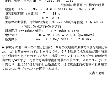
　走向、傾斜、すべり角　=  (261, 59, -173)

　　　　　　　　　　　　　　　　　　　北傾斜の断層面で右横ずれ断層

　地震モーメント　　Mo  =  4.6 x10**19 Nm  (Mw = 7.0)

  破壊継続時間（主破壊）　T  = 13 s

　深さ　　　　　　　　　　H = 10 km

　主破壊の断層長（非対称双方向伝播 v=2.5km/sを仮定）L ≒ 40 km

　　　　　　（内訳：5s双方向+5s片方向）

　断層面積（W=15kmと仮定）　　S = 40km x 15km

　食い違い　　　　　　　D = Mo / μS = 2.6 m (μ=30GPa)

　応力降下　　　　　　Δσ = 2.5 Mo/ S**1.5 = 7.8 MPa

● 解釈その他：我々の予想とは逆に、８月の大地震の東側で大きな地震が発
た。しかも前回からわずか３ヶ月後です。ＧＰＳ観測で地殻変動が東へ移動
な兆候は何かあったのでしょうか。地震モーメント（エネルギーにほぼ比例
回の約1/4ですが、それでも兵庫県南部地震の２倍です。メカニズムは８月
し異なり、北に60°ほど傾斜した断層面で、ほぼ東西走向の右横ずれ断層で
くは２つのサブイベントが同定されます。
