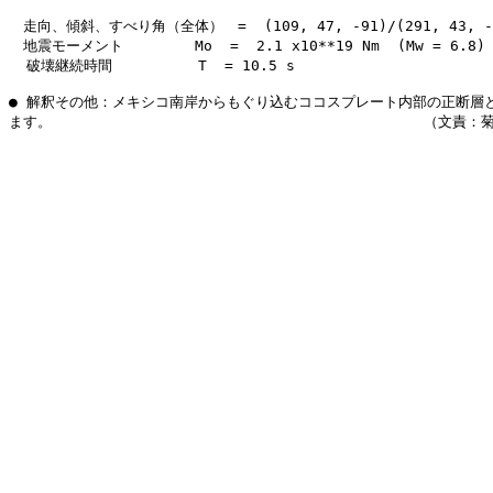
　走向、傾斜、すべり角（全体）　=  (109, 47, -91)/(291, 43, -8
　地震モーメント　　　　　Mo  =  2.1 x10**19 Nm  (Mw = 6.8)

  破壊継続時間　　　　　　T  = 10.5 s 

● 解釈その他：メキシコ南岸からもぐり込むココスプレート内部の正断層と
ます。　　　　　　　　　　　　　　　　　　　　　　　　　　（文責：菊