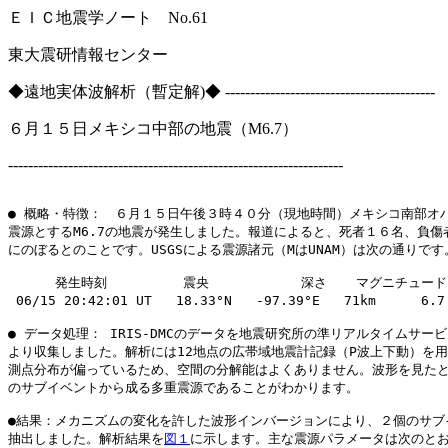
ＥＩＣ地震学ノート No.61 June 1
東大震研情報センター
◆遠地実体波解析（暫定解)◆ ------------------------------------------
６月１５日メキシコ中部の地震（M6.7）
-------------------------------------------------------------------
● 概略・特徴：　６月１５日午後３時４０分（現地時間）メキシコ南部オハ
震源とするM6.7の地震が発生しました。報道によると、死者１６名、負傷者
にのぼるとのことです。USGSによる震源諸元（MはUNAM）は次の通りです。
 　　　発生時刻　　　  　 震央　　　　     深さ　  マグニチュード

 06/15 20:42:01 UT   18.33°N   -97.39°E   71km　    6.
● データ処理： IRIS-DMCのデータを地震研究所の準リアルタイムサービス 
より収集しました。解析には12地点の広帯域地震計記録（P波上下動）を用
測点分布が偏っているため、空間の分解能はよくありません。波形を見たとこ
のサブイベントから成る多重震源であることがわかります。

●結果：メカニズムの変化を許した波形インバージョンにより、２個のサブイ
抽出しました。解析結果を
図１
に示します。主な震源パラメータは次のとお