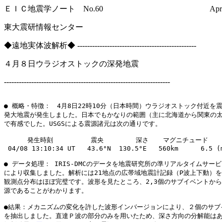
ＥＩＣ地震学ノート No.60 Apr. 9,
東大震研情報センター
◆遠地実体波解析◆ ------------------------------------------------
４月８日ウラジオストックの深発地震
-------------------------------------------------------------------
● 概略・特徴：　4月8日22時10分（日本時間）ウラジオストック付近を震
発大地震が発生しました。日本でもかなりの範囲（主に北海道から関東の太
で有感でした。USGSによる震源諸元は次の通りです。

 　　　発生時刻　　　  　 震央　　　　　深さ　  マグニチュード

 04/08 13:10:34 UT   43.6°N  130.5°E   560km　    6.5 (m
● データ処理： IRIS-DMCのデータを地震研究所の準リアルタイムサービス (
により収集しました。解析には21地点の広帯域地震計記録（P波上下動）を
観測点分布はほぼ完璧です。波形を見たところ、2,3個のサブイベントから
源であることがわかります。

●結果：メカニズムの変化を許した波形インバージョンにより、２個のサブイ
を抽出しました。直達Ｐ波の部分のみを用いたため、深さ方向の分解能はあ