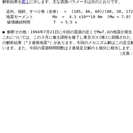
解析結果を
図１
に示します。主な震源パラメータは次のとおりです。

　走向、傾斜、すべり角（全体）　=  (185, 86, 60)/(88, 30, 172)
　地震モーメント　　　　　Mo  =  4.3 x10**19 Nm  (Mw = 7.0)

  破壊継続時間　　　　　　T  = 5.5 s 

● 解釈その他：1994年7月21日に今回の震源の近くでMw7.3の地震が発生
これについては、この３月に修士課程を修了し東京ガス(株)に就職された、
の解析結果（"２連発地震"）があります。今回のメカニズム解はこの足立解
います。また、今回の震源時間関数は２連発足立解の１個分に相当します。