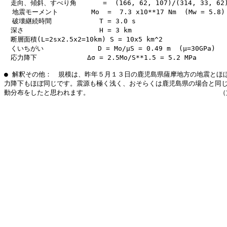
　走向、傾斜、すべり角　　　　=  (166, 62, 107)/(314, 33, 62)
  地震モーメント　　　　　Mo  =  7.3 x10**17 Nm  (Mw = 5.8)

  破壊継続時間　　　　　  　T = 3.0 s 

　深さ　　　　　　　　　    H = 3 km

　断層面積(L=2sx2.5x2=10km) S = 10x5 km^2

　くいちがい　　　　　　　  D = Mo/μS = 0.49 m  (μ=30GPa)

　応力降下　　　　　　　 Δσ = 2.5Mo/S**1.5 = 5.2 MPa

● 解釈その他：　規模は、昨年５月１３日の鹿児島県薩摩地方の地震とほぼ
力降下もほぼ同じです。震源も極く浅く、おそらくは鹿児島県の場合と同じ
動分布をしたと思われます。                               