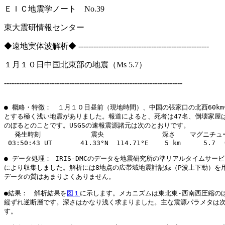
ＥＩＣ地震学ノート No.39 Jan.1
東大震研情報センター
◆遠地実体波解析◆ ----------------------------------------------------
１月１０日中国北東部の地震（Ms 5.7）
-----------------------------------------------------------------------
● 概略・特徴：　１月１０日昼前（現地時間）、中国の張家口の北西60km
とする極く浅い地震がありました。報道によると、死者は47名、倒壊家屋は1
のぼるとのことです。USGSの速報震源諸元は次のとおりです。

 　発生時刻　　　      　震央　　　　        深さ　  マグニチュー
 03:50:43 UT       41.33°N  114.71°E    5 km 　   5.7  (
● データ処理： IRIS-DMCのデータを地震研究所の準リアルタイムサービス (
により収集しました。解析には8地点の広帯域地震計記録（P波上下動）を用
データの質はあまりよくありません。

●結果：　解析結果を
図１
に示します。メカニズムは東北東-西南西圧縮のほ
縦ずれ逆断層です。深さはかなり浅く求まりました。主な震源パラメタは次
す。
