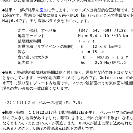
決め、次に断層面を固定して、サブイベントの時空分布を求めました。

●結果：　解析結果を
図１
に示します。メカニズムは典型的な正断層です。深
15kmです。震源は小破壊に始まり南へ約10 km 行ったところで主破壊が起
Mwは6.4です。主な震源パラメタを下に示します。

　　　　走向、傾斜、すべり角 = 　   　(347, 54, -69) /(133, 41,
　　　　地震モーメント　　　　　　　　 Mo = 5.4 x 10 **18 Nm  (M
　　　　破壊継続時間　　　　　　　 　　T = 7 s　　　　

　　　　断層面積（サブイベントの範囲）  S =  12 x 6 km**2

　　　　深さ　　　　　　　 　　　　　　 h  = 15 km

　　　　食い違いの大きさ　　  　　      D  =  Mo/μS = 1.2 m  (μ
　　　　応力降下　　　　　       　　　Δσ =  2.5 Mo/S**1.5 = 2
●解釈：主破壊の破壊継続時間は約４秒と短く、局所的な応力降下はかなり大
とを示しています。平均的応力降下（Δσ）も高めです。Outer-rise の正
水平引っ張り型）プレート内地震です。２つのP波節面のうち東斜面を断層面
場合の方が波形の一致は良くなります。

 (2)１１月１２日　ペルーの地震（Ms 7.3）

●概略・特徴：１１月12日17時（現地時間12日正午）、ペルーリマ市の南東約
付近で大きな地震がありました。報道によると、倒れた家の下敷きになるな
なくとも7人（または15人）が死亡、また、800人が鉱山に閉じ込められた
もあるとのこと。USGSの震源諸元は以下の通りです。
