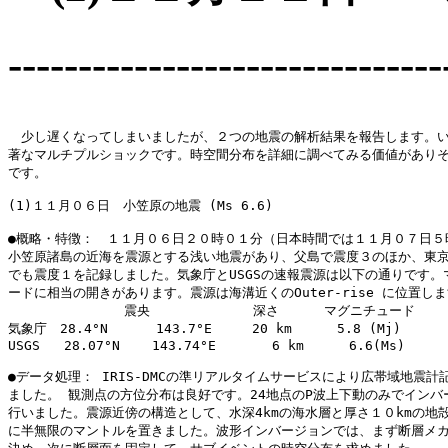
-------------------------------
　少し遅くなってしまいましたが、２つの地震の解析結果を報告します。い
著なマルチプルショックです。時空間分布を詳細に調べてみる価値がありそ
です。

(1)１１月０６日　小笠原の地震 (Ms 6.6)

●概略・特徴：　１１月０６日２０時０１分（日本時間では１１月０７日５時
小笠原諸島の近海を震源とする浅い地震があり、父島で震度３のほか、東京
でも震度１を記録しました。気象庁とUSGSの速報震源は以下の通りです。マ
ードに相当の開きがあります。震源は海溝近くのOuter-rise に位置しま
　　　        　震央　　　        深さ　    マグニチュード

気象庁　28.4°N      143.7°E     20 km  　  5.8 (Mj)

USGS   28.07°N    143.74°E       6 km 　   6.6(Ms)

●データ処理： IRIS-DMCの準リアルタイムサービスにより広帯域地震計記
ました。 観測点の方位分布は良好です。24地点のP波上下動のみでインバー
行いました。震源近傍の構造として、水深4kmの海水層と厚さ１０kmの地殻
に半無限のマントルを置きました。波形インバージョンでは、まず断層メカ