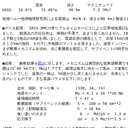
　　　        　震央　　　　    深さ　    マグニチュード

USGS   14.9°S    75.49°w     39 km 　   7.3 (Ms)

現地ペルー地球物理研究所による震源は、Mが6.4、深さが86 kmと報道さ
●データ処理： IRIS-DMCの準リアルタイムサービスにより広帯域地震計記
ました。 観測点の方位分布は、南側が手薄で、あまり良くありません。10地
上下動と5地点のSH波を用いました。震源近傍の構造として、水深３kmの海
さ１０kmの地殻、その下に半無限のマントルを置きました。波形インバージ
まず断層メカニズムを決め、次に断層面を固定して、サブイベントの時空分
めました。

●結果：　解析結果を
図2
に示します。メカニズムは典型的な低角逆断層です
囲は15‾40 kmです。Mwは7.7です。破壊は南方に向かって進み、３連発の
ショックでした。波形の一致は、SH波が少し良くありませんが、全体として
足のいくものです。主な震源パラメタを下に示します。

　　　　走向、傾斜、すべり角 = 　   　(338, 34, 74)

　　　　地震モーメント　　　　　　　　 Mo = 4.2 x 10 **20 Nm  (M
　　　　破壊継続時間　　　　　　　 　　T = 47 s　　　　

　　　　断層面積（サブイベントの範囲）  S =  100 x 50 km**2

　　　　深さ（初期破壊点　 　　　　　　 h  = 26 km

　　　　食い違いの大きさ　　  　　      D  =  Mo/μS =  1.3 m  (
　　　　応力降下　　　　　       　　　Δσ =  2.5 Mo/S**1.5 = 3.