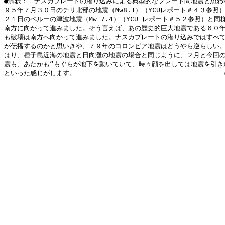
●解釈：　ナスカプレートの潜り込みによる典型的なプレート間地震と思われ
９５年７月３０日のチリ北部の地震（Mw8.1）（YCUレポート＃４３参照）
２１日のペルーの津波地震（Mw 7.4）（YCU レポート＃５２参照）と同様
南方に向かって進みました。そう言えば、あの歴史的巨大地震である６０年
も破壊は南方へ向かって進みました。ナスカプレートの潜り込みではすべて
が伝播するのかと思いきや、７９年のコロンビア地震はどうやら逆らしい。
はり、種子島近海の地震と日向灘の地震の場合と同じように、２月と今回の
震も、あたかも“もぐらが地下を動いていて、時々顔を出しては地震を引き起
といった感じがします。                                  