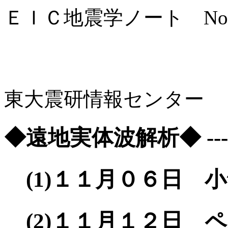
ＥＩＣ地震学ノート
Nov. 1
東大震研情報センター
◆遠地実体波解析◆ ------------
(1)１１月０６日 小笠原
(2)１１月１２日 ペル