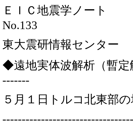
ＥＩＣ地震学ノート
No.133 M
東大震研情報センター
◆遠地実体波解析（暫定解）◆ ------
-------
５月１日トルコ北東部の地
---------------------------------