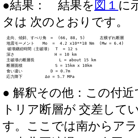
●結果： 結果を
図１
に
タは 次のとおりです。
　走向、傾斜、すべり角　=  (66, 88, 5)      左横ずれ断層

　地震モーメント　　Mo  =  4.2 x10**18 Nm  (Mw = 6.4)

  破壊継続時間（主破壊）　T  = 12 s

　深さ　　　　　　　　　　H = 10 km

　主破壊の断層長          L = about 15 km

　断層面積          　　S = 15km x 10km

　食い違い　　　　　　　D = 0.7m

● 解釈その他：この付
トリア断層が 交差して
す。ここでは南からアラ