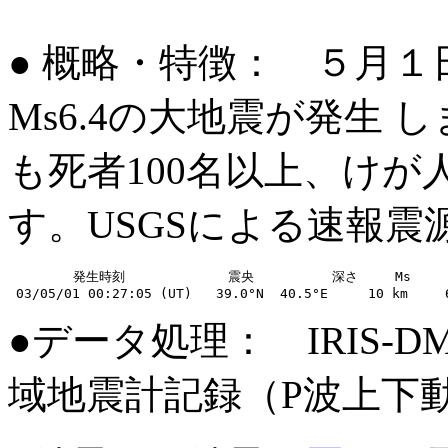
● 概略・特徴： ５月
Ms6.4の大地震が発生
も死者100名以上、けが人
す。USGSによる速報
　　　　　発生時刻　　　        震央　　　　　　深さ　   Ms

●データ処理： IRIS-
域地震計記録（P波上下