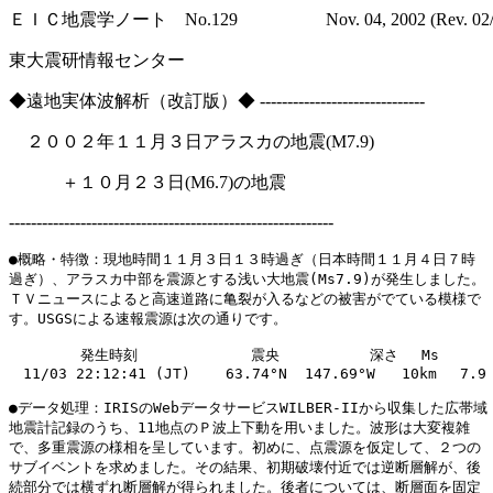
ＥＩＣ地震学ノート No.129 Nov. 04, 2002 (Rev. 02/11
東大震研情報センター
◆遠地実体波解析（改訂版）◆ ------------------------------
２００２年１１月３日アラスカの地震(M7.9)
＋１０月２３日(M6.7)の地震
-----------------------------------------------------------
●概略・特徴：現地時間１１月３日１３時過ぎ（日本時間１１月４日７時

過ぎ）、アラスカ中部を震源とする浅い大地震(Ms7.9)が発生しました。

ＴＶニュースによると高速道路に亀裂が入るなどの被害がでている模様で

す。USGSによる速報震源は次の通りです。

　　　　　発生時刻　　　        震央　　       深さ　 Ms

　11/03 22:12:41 (JT)    63.74°N  147.69°W   10km　 7.9

●データ処理：IRISのWebデータサービスWILBER-IIから収集した広帯域

地震計記録のうち、11地点のＰ波上下動を用いました。波形は大変複雑

で、多重震源の様相を呈しています。初めに、点震源を仮定して、２つの

サブイベントを求めました。その結果、初期破壊付近では逆断層解が、後

続部分では横ずれ断層解が得られました。後者については、断層面を固定
