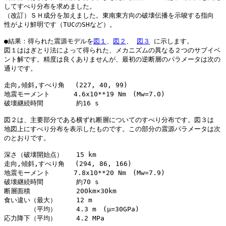
してすべり分布を求めました。

（改訂）ＳＨ成分を加えました。東南東方向の破壊伝播を示唆する指向

性がより鮮明です（TUCのSHなど）。

●結果：得られた震源モデルを
図１
、
図２
、 
図３
 に示します。

図１ははぎとり法によって得られた、メカニズムの異なる２つのサブイベ

ント解です。精度は良くありませんが、最初の逆断層のパラメータは次の

通りです。

走向,傾斜,すべり角　 (227, 40, 99)

地震モーメント　 　　4.6x10**19 Nm　(Mw=7.0)

破壊継続時間　　　　　約16 s

図２は、主要部分である横ずれ断層についてのすべり分布です。図３は

地図上にすべり分布を表示したものです。この部分の震源パラメータは次

のとおりです。

深さ（破壊開始点）　　15 km

走向,傾斜,すべり角　 (294, 86, 166)

地震モーメント　 　　7.8x10**20 Nm　(Mw=7.9)

破壊継続時間　　　　　約70 s

断層面積　　　　　　　200km×30km

食い違い（最大）　　　12 m

　　　　（平均）　　　4.3 m　(μ=30GPa)

応力降下（平均）　　　4.2 MPa
