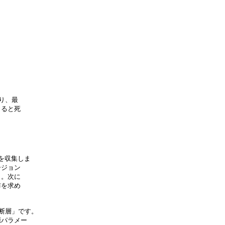
、最

ると死

を収集しま

ジョン

。次に

を求め

層」です。

パラメー
