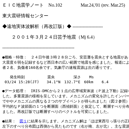
ＥＩＣ地震学ノート No.102 Mar.24,'01 (rev. Mar.25)
東大震研情報センター
◆遠地実体波解析（再改訂版）◆ ---------------------
２００１年３月２４日芸予地震（Mj 6.4）
--------------------------------------------------
●概略・特徴：　２４日午後３時２８分ごろ、安芸灘を震央とする地震があり
大震度６弱を記録するなど西日本の広い範囲で地震を感じました。報道によ
者２名、負傷者160名余です。気象庁の速報震源は次の通りです。

　　発生時刻　　　　　　震央　　　　　深さ　  Ms

 03/24 15:28(JT)　　34.1°N　132.7°E　60km  　6.4

●データ処理：　IRIS-DMCから２１点の広帯域実体波（Ｐ波上下動）記録
した。多重震源の様相を呈しています。メカニズムの変化を許したインバー
でややメカニズムの異なる２つのサブイベントが得られました（図２参照）
平均的なＰ波節面の１つを断層面（西傾斜面）と仮定して、断層すべり分布
ました。再改訂版では断層すべりのベクトルを可変にしました。

●結果：　
図１
に結果を示します。メカニズム解は「ほぼ東西引っ張りの正断
左下のすべり分布図は西側から見たものです（右が南、左が北）。主な震源