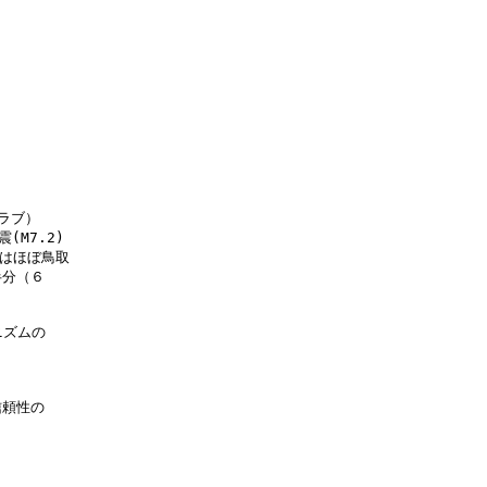
ブ）

M7.2)

はほぼ鳥取

分（６

ズムの

頼性の
