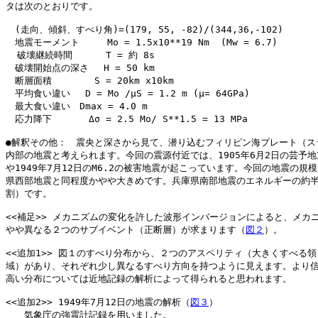
タは次のとおりです。

　(走向、傾斜、すべり角)=(179, 55, -82)/(344,36,-102)

　地震モーメント　　　Mo = 1.5x10**19 Nm  (Mw = 6.7)

  破壊継続時間 　　　T = 約 8s

　破壊開始点の深さ　 H = 50 km

　断層面積　　　　 S = 20km x10km 

　平均食い違い　 D = Mo /μS = 1.2 m (μ= 64GPa)

　最大食い違い　Dmax = 4.0 m

　応力降下　　　　Δσ = 2.5 Mo/ S**1.5 = 13 MPa

●解釈その他：　震央と深さから見て、潜り込むフィリピン海プレート（スラ
内部の地震と考えられます。今回の震源付近では、1905年6月2日の芸予地震(
や1949年7月12日のM6.2の被害地震が起こっています。今回の地震の規模
県西部地震と同程度かやや大きめです。兵庫県南部地震のエネルギーの約半
割）です。

<<補足>> メカニズムの変化を許した波形インバージョンによると、メカニ
やや異なる２つのサブイベント（正断層）が求まります（
図２
）。

<<追加1>> 図１のすべり分布から、２つのアスペリティ（大きくすべる領

域）があり、それぞれ少し異なるすべり方向を持つように見えます。より信
高い分布については近地記録の解析によって得られると思われます。

<<追加2>> 1949年7月12日の地震の解析（
図３
）

　　気象庁の強震計記録を用いました。
