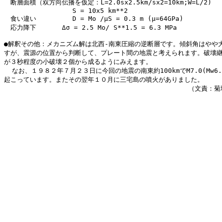
　断層面積（双方向伝播を仮定：L=2.0sx2.5km/sx2=10km;W=L/2)

　　　　　　　　　　 S = 10x5 km**2

　食い違い　　　　　 D = Mo /μS = 0.3 m (μ=64GPa)

　応力降下　　　　Δσ = 2.5 Mo/ S**1.5 = 6.3 MPa

●解釈その他：メカニズム解は北西-南東圧縮の逆断層です。傾斜角はやや大
すが、震源の位置から判断して、プレート間の地震と考えられます。破壊継
が３秒程度の小破壊２個から成るようにみえます。

  なお、１９８２年７月２３日に今回の地震の南東約100kmでM7.0(Mw6.
起こっています。またその翌年１０月に三宅島の噴火がありました。

              　　　　　　　　　　　　　　　　　　　　（文責：菊