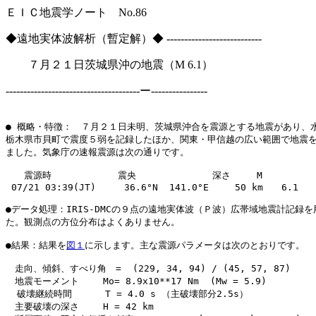
ＥＩＣ地震学ノート No.86 Jul. 21,
◆遠地実体波解析（暫定解）◆ ---------------------------
７月２１日茨城県沖の地震（M 6.1）
--------------------------------------ー----------------
● 概略・特徴：　７月２１日未明、茨城県沖合を震源とする地震があり、水
栃木県市貝町で震度５弱を記録したほか、関東・甲信越の広い範囲で地震を
ました。気象庁の速報震源は次の通りです。

　　震源時　　　  　　　震央　       　　　深さ　   M

 07/21 03:39(JT)     36.6°N  141.0°E  　 50 km　　6.1

●データ処理：IRIS-DMCの９点の遠地実体波（Ｐ波）広帯域地震計記録を
た。観測点の方位分布はよくありません。

●結果：結果を
図１
に示します。主な震源パラメータは次のとおりです。

　走向、傾斜、すべり角　=  (229, 34, 94) / (45, 57, 87)

　地震モーメント　　 Mo= 8.9x10**17 Nm  (Mw = 5.9)

  破壊継続時間 　　　T = 4.0 s （主破壊部分2.5s）

　主要破壊の深さ　　 H = 42 km
