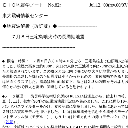
ＥＩＣ地震学ノート No.82r Jul.12, '00(rev.00/07/1
東大震研情報センター
◆地震波解析（改訂版）◆ ---------------------------
７月８日三宅島噴火時の長周期地震
---------------------------------------------------
● 概略・特徴：　７月８日夕方６時４０分ごろ、三宅島雄山で山頂噴火があ
ました。噴煙の高さは約800m、火口の東側の三池浜で約2-3mmの火山灰が
たと報道されています。この噴火とほぼ同じ頃にやや大きい地震がありまし
長周期の卓越した揺れのため震度は小さかったものの、変位振幅でみると規
はＭ５クラスでした。震源は雄山山頂直下、深さは2,3km程度かそれより浅
何らかの形で噴火と密接に関連していると思われます。

●データ処理：　防災科学技術研究所のFREESIA観測点から、館山(TYM)、
豆 (JIZ)、都留(SGN)の広帯域地震計記録を集めました。これに周期10-1
バンドパスフィルターをかけ、変位記録に変換しました。解析にあたっては
２種類の震源モデルを用いました。１つは体積成分を含む全６成分のモーメ
ントテンソル源（モデル１）、もう１つは鉛直方向の力源（モデル２）です
（
説明
）。

なお、改訂版ではイベントの発生時刻を18:41:35±5秒の範囲内に設定しま