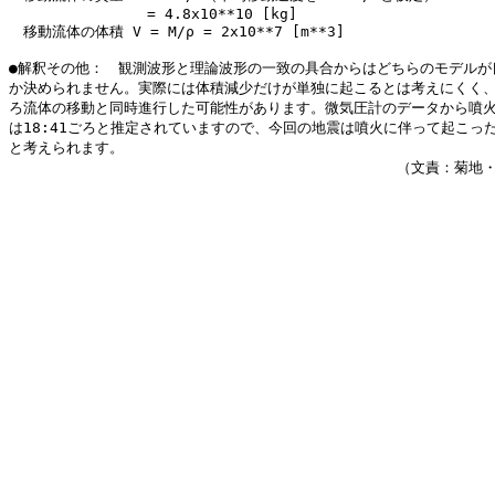
　　　　　　　　　 = 4.8x10**10 [kg]

　移動流体の体積 V = M/ρ = 2x10**7 [m**3]

●解釈その他：　観測波形と理論波形の一致の具合からはどちらのモデルが良
か決められません。実際には体積減少だけが単独に起こるとは考えにくく、
ろ流体の移動と同時進行した可能性があります。微気圧計のデータから噴火
は18:41ごろと推定されていますので、今回の地震は噴火に伴って起こった
と考えられます。

　　　　　　　　　　　　　　　　　　　　　　　　　　　（文責：菊地・