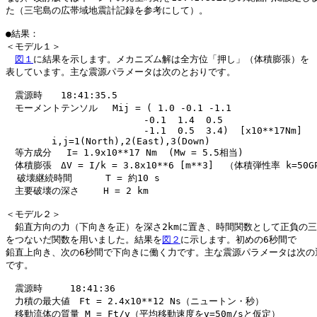
た（三宅島の広帯域地震計記録を参考にして）。

●結果：

＜モデル１＞

図１
に結果を示します。メカニズム解は全方位「押し」（体積膨張）を

表しています。主な震源パラメータは次のとおりです。

　震源時　　18:41:35.5

　モーメントテンソル　 Mij = ( 1.0 -0.1 -1.1

　　　　　　　　　　　　　　　-0.1  1.4  0.5

　　　　　　　　　　　　　　　-1.1  0.5  3.4)  [x10**17Nm]

　　　　　i,j=1(North),2(East),3(Down)

　等方成分　 I= 1.9x10**17 Nm  (Mw = 5.5相当)

　体積膨張　ΔV = I/k = 3.8x10**6 [m**3]  （体積弾性率 k=50GP
  破壊継続時間 　　　T = 約10 s

　主要破壊の深さ　　 H = 2 km

＜モデル２＞　

　鉛直方向の力（下向きを正）を深さ2kmに置き、時間関数として正負の三
をつないだ関数を用いました。結果を
図２
に示します。初めの6秒間で

鉛直上向き、次の6秒間で下向きに働く力です。主な震源パラメータは次の通
です。

　震源時　　　18:41:36

　力積の最大値　Ft = 2.4x10**12 Ns（ニュートン・秒）

　移動流体の質量 M = Ft/v（平均移動速度をv=50m/sと仮定）
