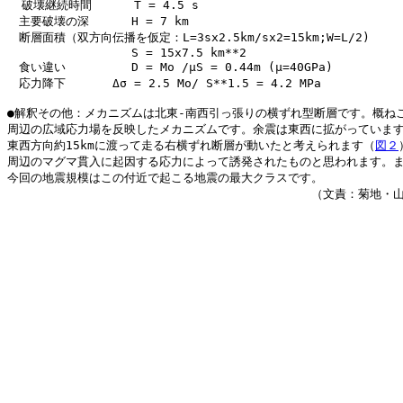
  破壊継続時間 　　　T = 4.5 s

　主要破壊の深　　　 H = 7 km

　断層面積（双方向伝播を仮定：L=3sx2.5km/sx2=15km;W=L/2)

　　　　　　　　　　 S = 15x7.5 km**2

　食い違い　　　　　 D = Mo /μS = 0.44m (μ=40GPa)

　応力降下　　　　Δσ = 2.5 Mo/ S**1.5 = 4.2 MPa

●解釈その他：メカニズムは北東-南西引っ張りの横ずれ型断層です。概ねこ
周辺の広域応力場を反映したメカニズムです。余震は東西に拡がっています
東西方向約15kmに渡って走る右横ずれ断層が動いたと考えられます（
図２
周辺のマグマ貫入に起因する応力によって誘発されたものと思われます。ま
今回の地震規模はこの付近で起こる地震の最大クラスです。

　　　　　　　　　　　　　　　　　　　　　　　　　　（文責：菊地・山