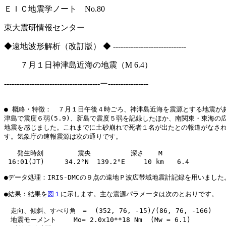
ＥＩＣ地震学ノート No.80 Jul.01
東大震研情報センター
◆遠地波形解析（改訂版） ◆ -----------------------------
７月１日神津島近海の地震（M 6.4）
--------------------------------------ー----------------
● 概略・特徴：　７月１日午後４時ごろ、神津島近海を震源とする地震があ
津島で震度６弱(5.9)、新島で震度５弱を記録したほか、南関東・東海の広
地震を感じました。これまでに土砂崩れで死者１名が出たとの報道がなされ
す。気象庁の速報震源は次の通りです。

　　発生時刻　　　  　震央　     　　深さ　  M

 16:01(JT)     34.2°N  139.2°E  　 10 km　　6.4

●データ処理：IRIS-DMCの９点の遠地Ｐ波広帯域地震計記録を用いました。
●結果：結果を
図１
に示します。主な震源パラメータは次のとおりです。

　走向、傾斜、すべり角　=  (352, 76, -15)/(86, 76, -166)

　地震モーメント　　 Mo= 2.0x10**18 Nm  (Mw = 6.1)
