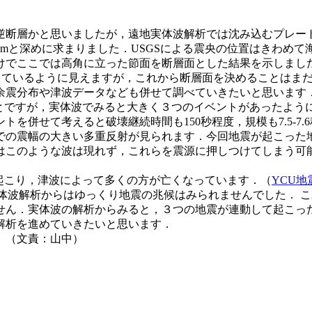
逆断層かと思いましたが，遠地実体波解析では沈み込むプレー
kmと深めに求まりました．USGSによる震央の位置はきわめ
でここでは高角に立った節面を断層面とした結果を示しました
っているように見えますが，これから断層面を決めることはま
余震分布や津波データなども併せて調べていきたいと思います
ことですが，実体波でみると大きく３つのイベントがあったよう
を併せて考えると破壊継続時間も150秒程度，規模も7.5-7.
の震幅の大きい多重反射が見られます．今回地震が起こった地域
はこのような波は現れず，これらを震源に押しつけてしまう可
地震が起こり，津波によって多くの方が亡くなっています．（
YCU地
体波解析からはゆっくり地震の兆候はみられませんでした． 
せん．実体波の解析からみると，３つの地震が連動して起こっ
解析を進めていきたいと思います．
中）