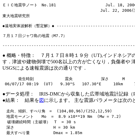
ＥＩＣ地震学ノート　No.181　　　　　　　　　　　　 Jul. 18, 2006
　　　　　　　　　　　　　　　　　　　　　　　　　Jul. 22, 2006(追
東大地震研究所

◆遠地実体波解析（暫定解）◆ ----------------------------------
７月１７日ジャワ島の地震（M7.7）

● 概略・特徴： ７月１７日８時１９分（UT),インドネシ
す．津波や建物倒壊で500名以上の方が亡くなり，負傷者や
USGSによる速報震源は次の通りです．
　　　　発生時刻　　　        震央　　　　　  　深さ　    M

●データ処理： IRIS-DMCから収集した広帯域地震計記録（P
●結果： 結果を
図
に示します。 主な震源パラメータは次の
　走向、傾斜、すべり角　=  (104,80,96)/(252,12,59)

　地震モーメント　　Mo  =  8.9 x10**19 Nm  (Mw = 7.2)

  破壊継続時間（主破壊）　T  = 30 s

　深さ　　　　　　　　　　H = 30 km
