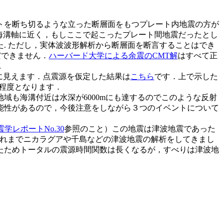
トを断ち切るような立った断層面をもつプレート内地震の方が
て海溝軸に近く，もしここで起こったプレート間地震だったとし
. ただし，実体波波形解析から断層面を断言することはでき
だできません．
ハーバード大学による余震のCMT解
はすべて正
．
に見えます．点震源を仮定した結果は
こちら
です．上で示した
6程度となります．
も海溝付近は水深が6000mにも達するのでこのような反射
能性があるので，今後注意をしながら３つのイベントについて
震学レポートNo.30
参照のこと）この地震は津波地震であった
これまでニカラグアや千島などの津波地震の解析をしてきまし
たためトータルの震源時間関数は長くなるが，すべりは津波地