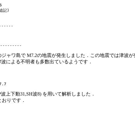


記)

----

アのジャワ島で M7.2の地震が発生しました．この地震では津波
 津波による不明者も多数出ているようです．
波上下動31,SH波8) を用いて解析しました．
とおりです．