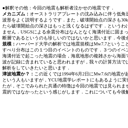
●解釈その他：今回の地震も解析者泣かせの地震です．
メカニズム：
オーストラリアプレートの沈み込みに伴う低角
波形をよく説明するようです．また，破壊開始点の深さも30
たら破壊開始点の深さはもっと浅くなるはずです．というわけ
ません．USGSによる余震分布はなんとなく海溝付近に固ま
断層であるというのも珍しいのではないかと思います．今後
規模：
ハーバード大学の解析では地震規模はMw7.7という
すべり分布はこの１つ目のイベントのものです．３つのイベント
海溝付近で起こった地震の場合，海底地形の複雑さから海面で
波が記録に含まれていると思われますが，我々の計算方法で
解析をしていきたいと思います．
津波地震か？：
この近くでは1994年6月2日にMw7.6の
という人もいますが，YCU地震学レポートにもあるように実
たが，そこでみられた共通の特徴は今回の地震では見られま
震的ではなかったという感じがします．これについても今後
（文責：山