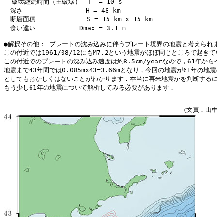
  破壊継続時間（主破壊）　T  = 10 s

　深さ　　　　　　　　　　H = 48 km

　断層面積          　　S = 15 km x 15 km

　食い違い　　　　　　　Dmax = 3.1 m

●解釈その他： プレートの沈み込みに伴うプレート境界の地震と考えられま
この付近では1961/08/12にもM7.2という地震がほぼ同じところで起きて
この付近でのプレートの沈み込み速度は約8.5cm/yearなので，61年から今
地震まで43年間では0.085mx43=3.66mとなり，今回の地震が61年の地震
としてもおかしくはないことがわかります．本当に再来地震かを判断するに
もう少し61年の地震について解析してみる必要があります．