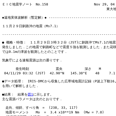
ＥＩＣ地震学ノート　No.158　　　　　　　　　　　　　 Nov 29, 04 
　　　　　　　　　　　　　　　　　　　　　　　　　　　　　　　東大地震
◆遠地実体波解析（暫定解）◆ ----------------------------------
１１月２９日釧路沖の地震（Ms7.1） 

-------------------------------------------------------
● 概略・特徴：　１１月２９日３時３２分（JST)に釧路沖でMs7.1の地震
発生しました．この地震で釧路町などで震度５強を観測しました．また花咲
では0.1mの津波を観測したとのことです．

気象庁による速報震源は次の通りです．

　　　　発生時刻　　　        震央　　　　　 　深さ　  M

 04/11/29 03:32 (JST)  42.90°N   145.30°E    48　   7.1

●データ処理：　IRIS-DMCから収集した広帯域地震計記録（P波上下動16,S
を用いて解析しました．

●結果：　結果を
図1
に示します。

主な震源パラメータは次のとおりです．

　走向、傾斜、すべり角　=  (238, 33, 117)

　地震モーメント　　Mo  =  3.4 x10**19 Nm  (Mw = 7.0)
