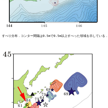
すべり分布．コンター間隔は0.5mで0.5m以上すべった領域を示している