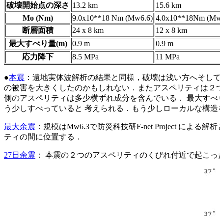
破壊開始点の深さ
13.2 km
15.6 km
Mo (Nm)
9.0x10**18 Nm (Mw6.6)
4.0x10**18Nm (Mw
断層面積
24 x 8 km
12 x 8 km
最大すべり量(m)
0.9 m
0.9 m
応力降下
8.5 MPa
11 MPa
●
本震
：遠地実体波解析の結果と同様，破壊は浅い方へそして
の被害を大きくしたのかもしれない．またアスペリティは２つ
側のアスペリティは多少横ずれ成分を含んでいる． 最大すべ
う少しすべっていると 考えられる．もう少しローカルな構造
最大余震
：規模はMw6.3で防災科技研F-net Projec
ティの間に位置する．
27日余震
： 本震の２つのアスペリティのくびれ付近で起こっ