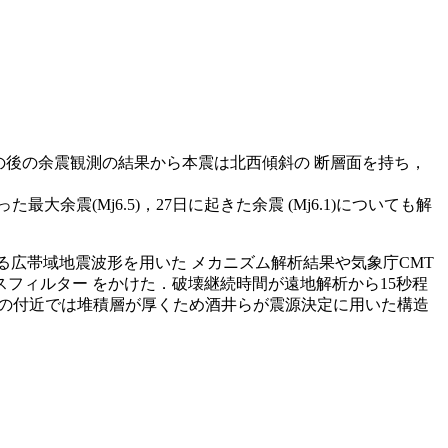
その後の余震観測の結果から本震は北西傾斜の 断層面を持ち，
大余震(Mj6.5)，27日に起きた余震 (Mj6.1)についても解
t による広帯域地震波形を用いた メカニズム解析結果や気象庁CMT
ンドパスフィルター をかけた．破壊継続時間が遠地解析から15秒程
 である．この付近では堆積層が厚くため酒井らが震源決定に用いた構造