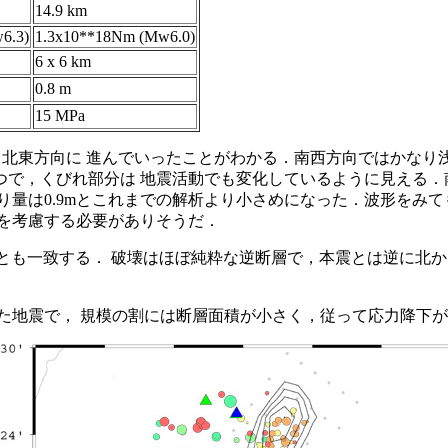
14.9 km
6.3)
1.3x10**18Nm (Mw6.0)
6 x 6 km
0.8 m
15 MPa
北東方向に 進んでいったことがわかる．南西方向ではかなり
で，くびれ部分は 地震活動でも変化しているように見える．
り量は0.9mとこれまでの解析より小さめになった．波形をみ
を考慮する必要がありそうだ．
t による解析とも一致する． 破壊はほぼ純粋な逆断層で，本震とは
た地震で， 規模の割には断層面積が小さく，従って応力降下