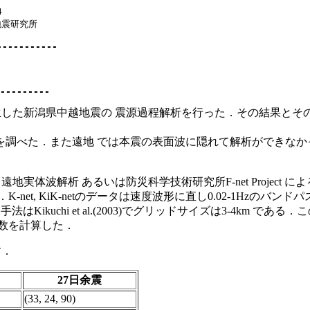
 

震研究所

-------- 

日に発生した新潟県中越地震の 震源過程解析を行った．その結果と
過程を調べた．また遠地 では本震の表面波に隠れて解析ができなかった最
遠地実体波解析 あるいは防災科学技術研究所F-net Projec
et, KiK-netのデータは速度波形に直し0.02-1Hzのバ
はKikuchi et al.(2003)でグリッドサイズは3-4km
数を計算した．
す．
27日余震
(33, 24, 90)