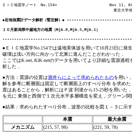
ＥＩＣ地震学ノート　No.154+　　　　　　　　　　　　　 Nov 11, 04
　　　　　　　　　　　　　　　　　　　　　　　　　　　　　東京大学地
◆近地強震計データ解析（暫定解）◆ ------------------------------
１０月新潟県中越地方の地震（Mj6.8,Mj6.5,Mj6.1） 

●ＥＩＣ地震学No.154では遠地実体波を用いて10月23
破壊は浅い方向に向かって北東に進んだことがわかった．
ここではK-net, KiK-netのデータを用いてより詳細な震源
析した．
●方法：震源の位置は
酒井らによって求められたもの
を用い，
解を参考に断層面は固定して断層面上のすべり分布 を求めた．K-n
度はあることから，解析にはＰ波 到達から15-25秒を用いた．手法
を元に 東側と西側で１次元水平多層構造を変え，グリーン関
●結果：求められたすべり分布，波形の比較を図１－３に示
本震
最大余震
メカニズム
(215, 57, 98)
(221, 59, 78)