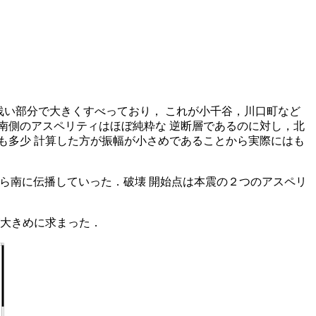
浅い部分で大きくすべっており， これが小千谷，川口町など
南側のアスペリティはほぼ純粋な 逆断層であるのに対し，北
ても多少 計算した方が振幅が小さめであることから実際にはも
逆に北から南に伝播していった．破壊 開始点は本震の２つのアスペリ
が大きめに求まった．