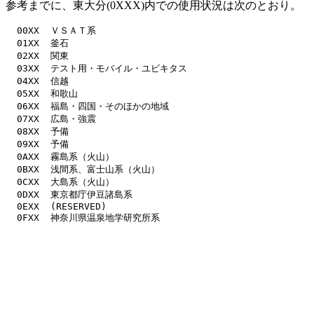
参考までに、東大分(0XXX)内での使用状況は次のとおり。
  00XX  ＶＳＡＴ系

  01XX  釜石

  02XX  関東

  03XX  テスト用・モバイル・ユビキタス

  04XX  信越

  05XX  和歌山

  06XX  福島・四国・そのほかの地域

  07XX  広島・強震

  08XX  予備

  09XX  予備

  0AXX  霧島系（火山）

  0BXX  浅間系、富士山系（火山）

  0CXX  大島系（火山）

  0DXX  東京都庁伊豆諸島系

  0EXX  (RESERVED)
