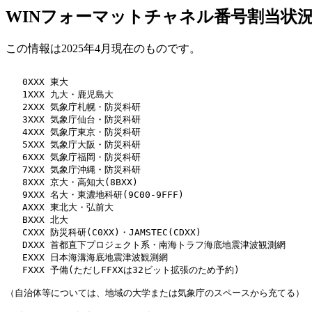
WINフォーマットチャネル番号割当状
この情報は2025年4月現在のものです。
   0XXX 東大

   1XXX 九大・鹿児島大

   2XXX 気象庁札幌・防災科研

   3XXX 気象庁仙台・防災科研

   4XXX 気象庁東京・防災科研

   5XXX 気象庁大阪・防災科研

   6XXX 気象庁福岡・防災科研

   7XXX 気象庁沖縄・防災科研

   8XXX 京大・高知大(8BXX)

   9XXX 名大・東濃地科研(9C00-9FFF)

   AXXX 東北大・弘前大

   BXXX 北大

   CXXX 防災科研(C0XX)・JAMSTEC(CDXX)

   DXXX 首都直下プロジェクト系・南海トラフ海底地震津波観測網

   EXXX 日本海溝海底地震津波観測網

   FXXX 予備(ただしFFXXは32ビット拡張のため予約)
